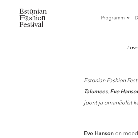
Programm
D
OmaMood
Mood-Perfo
Lava
Tants
Antoniuse
Moeetendus
Greenery
Estonian Fashion Festi
vestlusprog
Talumees
,
Eve Hanso
joont ja omanäolist k
Eve Hanson
on moedis