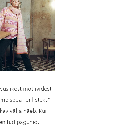
uslikest motiividest
me seda "erilisteks"
kav välja näeb. Kui
eenitud pagunid.