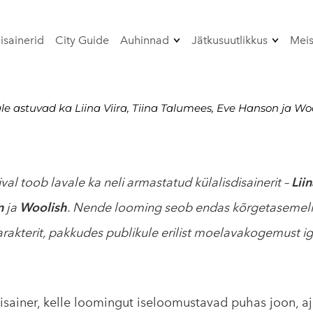
isainerid
City Guide
Auhinnad
Jätkusuutlikkus
Meis
Peaauhind
Strateegia 2024-202
rmance-
Disainerite
Žürii 2026
le astuvad ka Liina Viira, Tiina Talumees, Eve Hanson ja Woo
jätkusuutlikkus
AGF sertifikaat
L
val toob lavale ka neli armastatud külalisdisainerit –
Liin
ramm
n
ja
Woolish
. Nende looming seob endas kõrgetasemelist
arakterit, pakkudes publikule erilist moelavakogemust i
ainer, kelle loomingut iseloomustavad puhas joon, ajatu