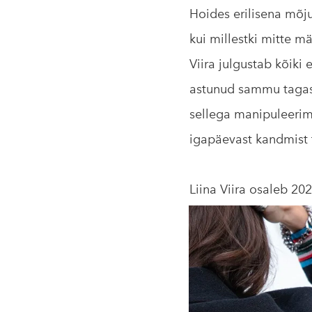
Hoides erilisena mõj
kui millestki mitte m
Viira julgustab kõiki
astunud sammu tagasi,
sellega manipuleerimi
igapäevast kandmist t
Liina Viira osaleb 2