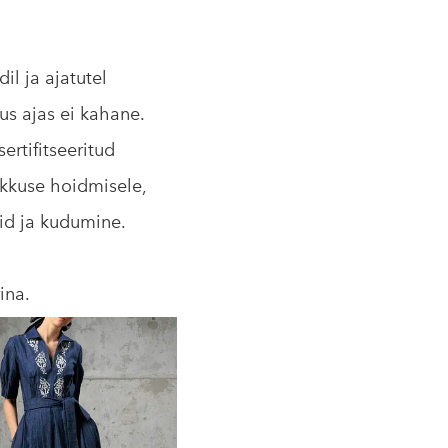
l ja ajatutel
us ajas ei kahane.
ertifitseeritud
likkuse hoidmisele,
did ja kudumine.
ina.