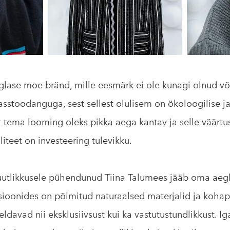
glase moe bränd, mille eesmärk ei ole kunagi olnud võ
asstoodanguga, sest sellest olulisem on ökoloogilise j
et tema looming oleks pikka aega kantav ja selle väärtu
liteet on investeering tulevikku.
usuutlikkusele pühendunud Tiina Talumees jääb oma aeg
sioonides on põimitud naturaalsed materjalid ja kohape
ldavad nii eksklusiivsust kui ka vastutustundlikkust. I