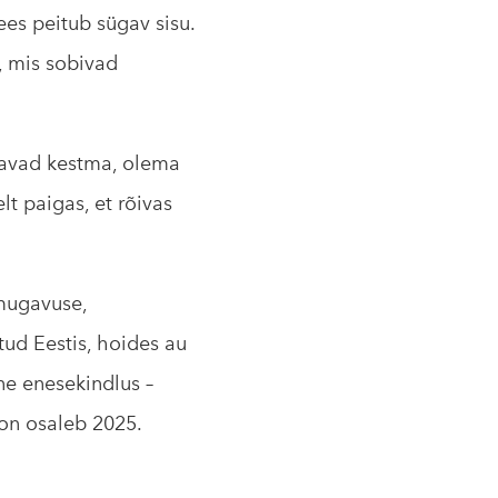
ees peitub sügav sisu.
, mis sobivad
eavad kestma, olema
lt paigas, et rõivas
 mugavuse,
tud Eestis, hoides au
ne enesekindlus –
on osaleb 2025.