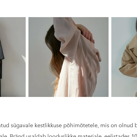
atud sügavale kestlikkuse põhimõtetele, mis on olnud 
e. Bränd usaldab looduslikke materjale, eelistades 10