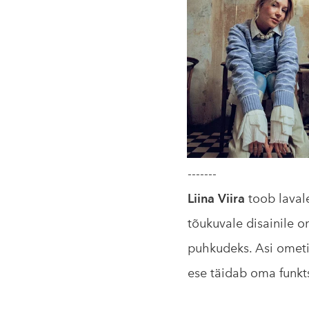
-------
Liina Viira
toob lavale
tõukuvale disainile o
puhkudeks. Asi ometi 
ese täidab oma funkts