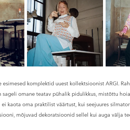
 esimesed komplektid uuest kollektsioonist ARGI. Rahv
n sageli omane teatav pühalik pidulikkus, mistõttu hoia
ei kaota oma praktilist väärtust, kui seejuures silmator
iooni, mõjuvad dekoratsioonid sellel kui auga välja t