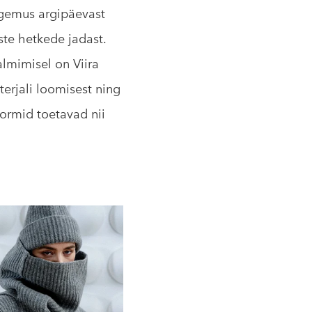
ägemus argipäevast
ste hetkede jadast.
almimisel on Viira
erjali loomisest ning
vormid toetavad nii