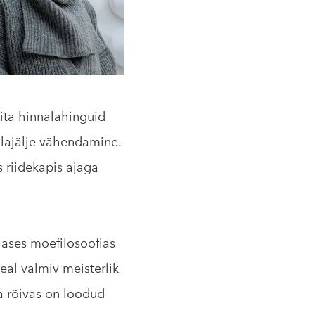
ita hinnalahinguid
alajälje vähendamine.
s riidekapis ajaga
lases moefilosoofias
al valmiv meisterlik
ga rõivas on loodud