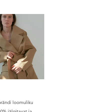
brändi loomuliku
0% jälgitavat ja