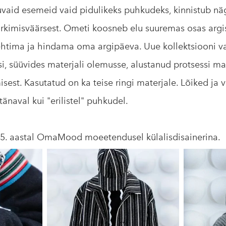
uvaid esemeid vaid pidulikeks puhkudeks, kinnistub n
ärkimisväärsest. Ometi koosneb elu suuremas osas argi
 ehtima ja hindama oma argipäeva. Uue kollektsiooni v
 süüvides materjali olemusse, alustanud protsessi mat
sest. Kasutatud on ka teise ringi materjale. Lõiked ja 
änaval kui "erilistel" puhkudel.
025. aastal OmaMood moeetendusel külalisdisainerina.