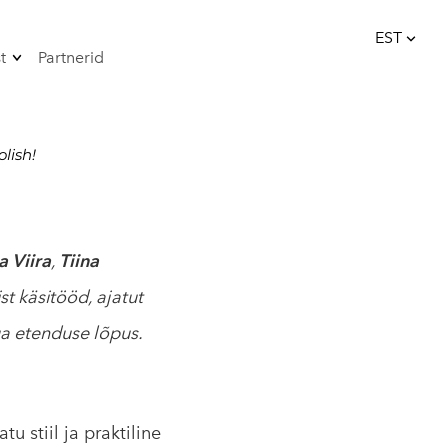
EST
t
Partnerid
lisati ostukorvi.
Vaata ostukorvi
EST
6
Uudised
ENG
Meediakajastused
lish!
Podcast
iitu uudiskirjaga
a Viira
,
Tiina
 käsitööd, ajatut
ga etenduse lõpus.
 stiil ja praktiline