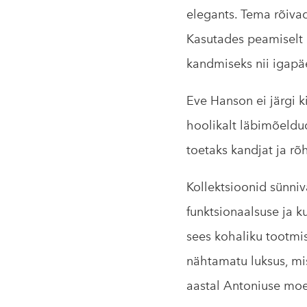
elegants. Tema rõivad
Kasutades peamiselt l
kandmiseks nii igapäe
Eve Hanson ei järgi 
hoolikalt läbimõeldud
toetaks kandjat ja rõ
Kollektsioonid sünni
funktsionaalsuse ja ku
sees kohaliku tootmi
nähtamatu luksus, mi
aastal Antoniuse moee