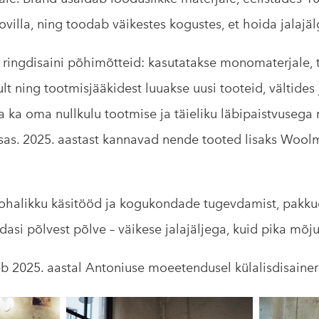
novilla, ning toodab väikestes kogustes, et hoida jalajäl
 ringdisaini põhimõtteid: kasutatakse monomaterjale, t
ult ning tootmisjääkidest luuakse uusi tooteid, vältides
 ka oma nullkulu tootmise ja täieliku läbipaistvusega 
sas. 2025. aastast kannavad nende tooted lisaks Wool
ohalikku käsitööd ja kogukondade tugevdamist, pakku
dasi põlvest põlve – väikese jalajäljega, kuid pika mõj
b 2025. aastal Antoniuse moeetendusel külalisdisainer