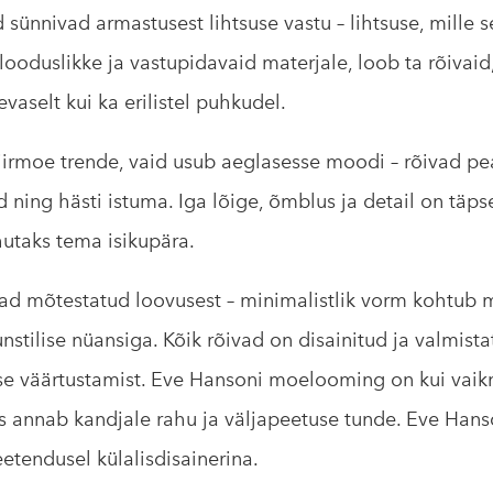
 sünnivad armastusest lihtsuse vastu – lihtsuse, mille s
ooduslikke ja vastupidavaid materjale, loob ta rõivaid
vaselt kui ka erilistel puhkudel.
kiirmoe trende, vaid usub aeglasesse moodi – rõivad p
 ning hästi istuma. Iga lõige, õmblus ja detail on täpse
hutaks tema isikupära.
vad mõtestatud loovusest – minimalistlik vorm kohtub
nstilise nüansiga. Kõik rõivad on disainitud ja valmista
se väärtustamist. Eve Hansoni moelooming on kui vaik
s annab kandjale rahu ja väljapeetuse tunde. Eve Hans
tendusel külalisdisainerina.