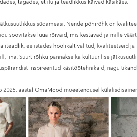
dades, tagades, et ilu ja teadlikkus käivad käsikäes.
ätkusuutlikkus südameasi. Nende põhirõhk on kvaliteedi
udu soovitakse luua rõivaid, mis kestavad ja mille väärt
iteadlik, eelistades hoolikalt valitud, kvaliteetseid ja s
ill, lina. Suurt rõhku pannakse ka kultuurilise jätkusuut
spärandist inspireeritud käsitöötehnikaid, nagu tikan
b 2025. aastal OmaMood moeetendusel külalisdisainer