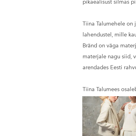
pikaealisust silmas pi
Tiina Talumehele on j
lahendustel, mille ka
Bränd on väga materjal
materjale nagu siid, v
arendades Eesti rahvu
Tiina Talumees osale