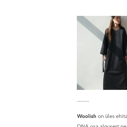
-------
Woolish
on üles ehit
DNA osa algusest peal