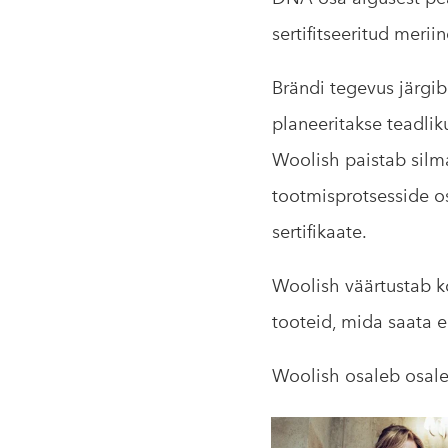
sertifitseeritud merii
Brändi tegevus järgib
planeeritakse teadlik
Woolish paistab silma
tootmisprotsesside o
sertifikaate.
Woolish väärtustab k
tooteid, mida saata e
Woolish osaleb osale