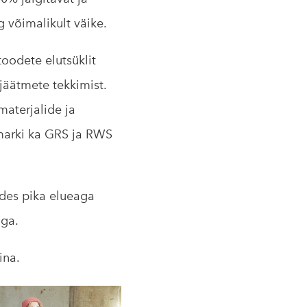
g võimalikult väike.
oodete elutsüklit
 jäätmete tekkimist.
materjalide ja
marki ka GRS ja RWS
des pika elueaga
uga.
ina.