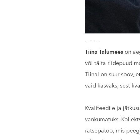
-------
Tiina Talumees
on ae
või täita riidepuud m
Tiinal on suur soov, 
vaid kasvaks, sest kva
Kvaliteedile ja jätk
vankumatuks. Kollekt
rätsepatöö, mis peege