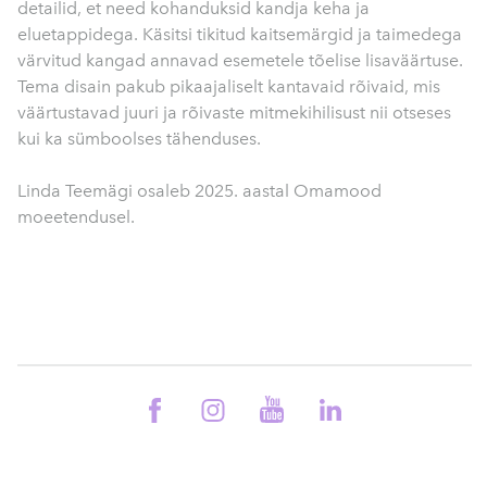
detailid, et need kohanduksid kandja keha ja
eluetappidega. Käsitsi tikitud kaitsemärgid ja taimedega
värvitud kangad annavad esemetele tõelise lisaväärtuse.
Tema disain pakub pikaajaliselt kantavaid rõivaid, mis
väärtustavad juuri ja rõivaste mitmekihilisust nii otseses
kui ka sümboolses tähenduses.
Linda Teemägi osaleb 2025. aastal Omamood
moeetendusel.
// Kandideeri page redirect to Disaineriks page