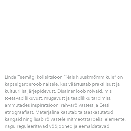
Linda Teemägi kollektsioon “Nais Nuuskmõmmikule” on
kapselgarderoob naisele, kes väärtustab praktilisust ja
kultuurilist järjepidevust. Disainer loob rõivaid, mis
toetavad liikuvust, mugavust ja teadlikku tarbimist,
ammutades inspiratsiooni rahvarõivastest ja Eesti
etnograafiast. Materjalina kasutab ta taaskasutatud
kangaid ning lisab rõivastele mitmeotstarbelisi elemente,
nagu reguleeritavad vööjooned ja eemaldatavad