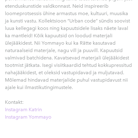
etenduskunstide valdkonnast. Neid inspireerib
loomeprotsessis ühine armastus moe, kultuuri, muusika
ja kunsti vastu. Kollektsioon “Urban code” sündis soovist
luua kellegagi koos ning kapuutsidele lisaks näete laval
ka mantleid! Kõik kapuutsid on loodud materjali
ülejääkidest. Nii Yommayo kui ka Rätte kasutavad
naturaalseid materjale, nagu vill ja puuvill. Kapuutsid
valmivad batchidena. Kavatsevad materjali ülejääkidest
tootmist jätkata. Isegi visiitkaardid tehtud kokkupressitud
nahajääkidest, et oleksid vastupidavad ja muljutavad.
Mõlemad hindavad materjalide puhul vastupidavust nii
ajale kui ilmastikutingimustele.
Kontakt:
Instagram Katrin
Instagram Yommayo