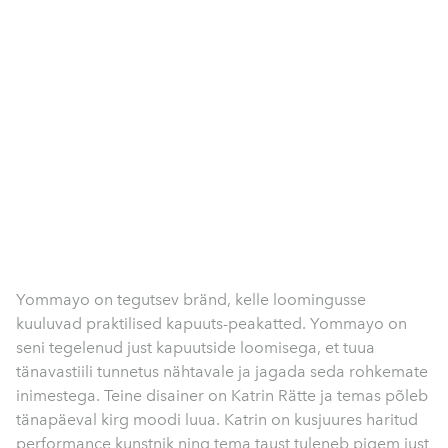
Yommayo on tegutsev bränd, kelle loomingusse
kuuluvad praktilised kapuuts-peakatted. Yommayo on
seni tegelenud just kapuutside loomisega, et tuua
tänavastiili tunnetus nähtavale ja jagada seda rohkemate
inimestega. Teine disainer on Katrin Rätte ja temas põleb
tänapäeval kirg moodi luua. Katrin on kusjuures haritud
performance kunstnik ning tema taust tuleneb pigem just