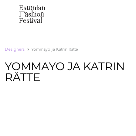
was added to the cart.
View cart
Designers
Yommayo ja Katrin Rätte
YOMMAYO JA KATRIN
RÄTTE
1 / 5