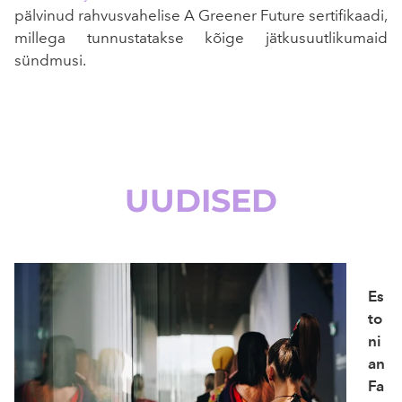
pälvinud rahvusvahelise A Greener Future sertifikaadi,
millega tunnustatakse kõige jätkusuutlikumaid
sündmusi.
UUDISED
Es
to
ni
an
Fa