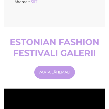
lähemalt
SIIT.
ESTONIAN FASHION
FESTIVALI GALERII
VAATA LÄHEMALT