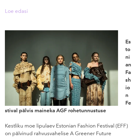
Loe edasi
Es
to
ni
an
Fa
sh
io
n
Fe
stival pälvis maineka AGF rohetunnustuse
Kestliku moe lipulaev Estonian Fashion Festival (EFF)
on pälvinud rahvusvahelise A Greener Future