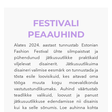
FESTIVALI
PEAAUHIND
Alates 2024. aastast tunnustab Estonian
Fashion Festival ühte silmpaistvat ja
pühendunud jätkusuutlikke praktikaid
viljelevat disainerit. Jätkusuutlikuima
disaineri valimise eesmärk on tunnustada ja
tõsta esile loovisikuid, kes aitavad oma
tööga muuta kogu moevaldkonda
vastutustundlikumaks. Auhind väärtustab
teadlikke valikuid, loovust ja panust
jätkusuutlikkuse edendamisse nii disainis
kui ka selle sõnumis. Loe auhinna kohta