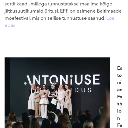
sertifikaadi, millega tunnustatakse maailma kõige
jätkusuutlikumaid üritusi. EFF on esimene Baltimaade
moefestival, mis on sellise tunnustuse saanud.
Loe
edasi
Es
to
ni
an
Fa
sh
io
n
Fe