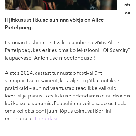
sti
va
li jätkusuutlikkuse auhinna võitja on Alice
Pärtelpoeg!
Estonian Fashion Festivali peaauhinna võitis Alice
Pärtelpoeg, kes esitles oma kollektsiooni “Of Scarcity”
laupäevasel Antoniuse moeetendusel!
Alates 2024. aastast tunnustab festival üht
silmapaistvat disainerit, kes viljeleb jätkusuutlikke
praktikaid – auhind väärtustab teadlikke valikuid,
loovust ja panust kestlikkuse edendamisse nii disainis
kui ka selle sõnumis. Peaauhinna võitja saab esitleda
oma kollektsiooni juuni lõpus toimuval Berliini
moenädalal.
Loe edasi