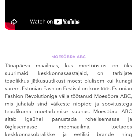
MOESÕBRA ABC
Tänapäeva maailmas, kus moetööstus on üks
suurimaid keskkonnasaastajaid, on tarbijate
teadlikkus jätkusuutlikust moest olulisem kui kunagi
varem. Estonian Fashion Festival on koostöös Estonian
Fashion Revolutioniga välja töötanud Moesõbra ABC,
mis juhatab sind väikeste nippide ja soovitustega
teadlikuma moetarbimise suunas. Moesõbra ABC
aitab igaühel panustada rohelisemasse ja
õiglasemasse moemaailma, toetades
keskkonnasõbralikke ja eetilisi brände ning