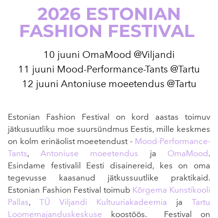
2026 ESTONIAN
FASHION FESTIVAL
10 juuni OmaMood @Viljandi
11 juuni Mood-Performance-Tants @Tartu
12 juuni Antoniuse moeetendus @Tartu
Estonian Fashion Festival on kord aastas toimuv
jätkusuutliku moe suursündmus Eestis, mille keskmes
on kolm erinäolist moeetendust -
Mood-Performance-
Tants
,
Antoniuse moeetendus
ja
OmaMood
.
Esindame festivalil Eesti disainereid, kes on oma
tegevusse kaasanud jätkussuutlike praktikaid.
Estonian Fashion Festival toimub
Kõrgema Kunstikooli
Pallas
,
TÜ Viljandi Kultuuriakadeemia
ja
Tartu
Loomemajanduskeskuse
koostöös. Festival on