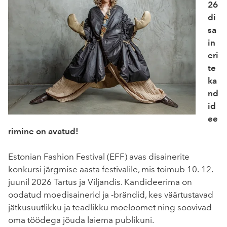
26
di
sa
in
eri
te
ka
nd
id
ee
rimine on avatud!
Estonian Fashion Festival (EFF) avas disainerite
konkursi järgmise aasta festivalile, mis toimub 10.-12.
juunil 2026 Tartus ja Viljandis. Kandideerima on
oodatud moedisainerid ja -brändid, kes väärtustavad
jätkusuutlikku ja teadlikku moeloomet ning soovivad
oma töödega jõuda laiema publikuni.