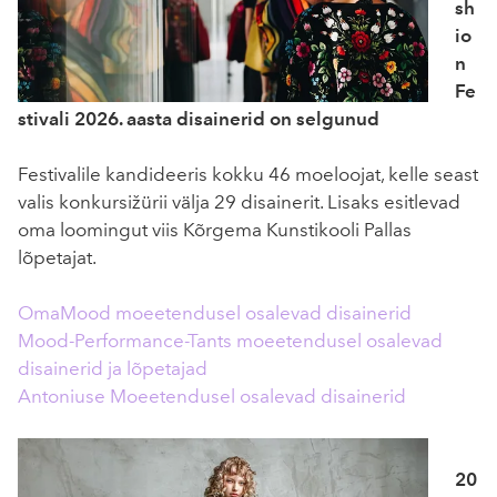
sh
io
n
Fe
stivali 2026. aasta disainerid on selgunud
Festivalile kandideeris kokku 46 moeloojat, kelle seast
valis konkursižürii välja 29 disainerit. Lisaks esitlevad
oma loomingut viis Kõrgema Kunstikooli Pallas
lõpetajat.
OmaMood moeetendusel osalevad disainerid
Mood-Performance-Tants moeetendusel osalevad
disainerid ja lõpetajad
Antoniuse Moeetendusel osalevad disainerid
20