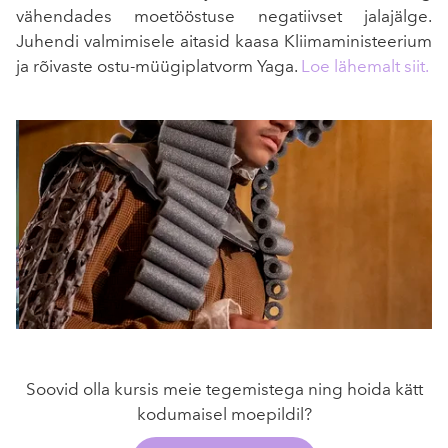
vähendades moetööstuse negatiivset jalajälge.
Juhendi valmimisele aitasid kaasa Kliimaministeerium
ja rõivaste ostu-müügiplatvorm Yaga.
Loe lähemalt siit.
Soovid olla kursis meie tegemistega ning hoida kätt
kodumaisel moepildil?