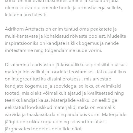
kohal on mineviku taasmõtestamine ja kasutada juba
olemasolevaid elemente hoole ja armastusega selleks,
leiutada uus tulevik.
Adrikorn Artefacts on enim tuntud oma peakatete ja
multi-kantavate ja kohaldatud rõivaste poolest. Mudelite
inspiratsiooniks on kandjate isiklik kogemus ja nende
mõtestamine ning tõlgendamine uude vormi.
Disainerina teadvustab jätkusuutlikkuse printsiibi olulisust
materjalide valikul ja toodete teostamisel. Jätkusuutlikus
on integreeritud ka disaini protsessi, mis arvestab
kandjate kogemuse ja soovidega, selleks, et valmiksid
tooted, mis oleks võimalikult ajatud ja kvaliteetsed ning
teeniks kandjat kaua. Materjalide valikul on eelkõige
eelistatud looduslikud materjalid, mida on võimalik
värvida ja taaskasutada ning anda uus vorm. Materjalide
jäägid on kokku kogutud ning leiavad kasutust
järgnevates toodetes detailide näol.