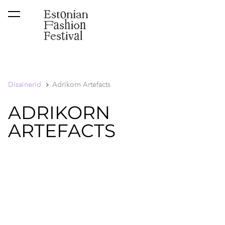
lisati ostukorvi.
Vaata ostukorvi
Disainerid
Adrikorn Artefacts
ADRIKORN
ARTEFACTS
1 / 3