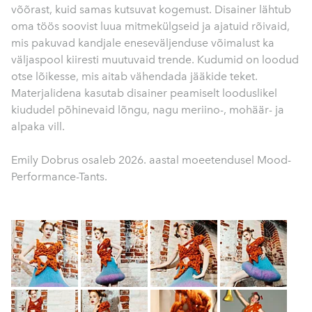
võõrast, kuid samas kutsuvat kogemust. Disainer lähtub
oma töös soovist luua mitmekülgseid ja ajatuid rõivaid,
mis pakuvad kandjale eneseväljenduse võimalust ka
väljaspool kiiresti muutuvaid trende. Kudumid on loodud
otse lõikesse, mis aitab vähendada jääkide teket.
Materjalidena kasutab disainer peamiselt looduslikel
kiududel põhinevaid lõngu, nagu meriino-, mohäär- ja
alpaka vill.
Emily Dobrus osaleb 2026. aastal moeetendusel Mood-
Performance-Tants.