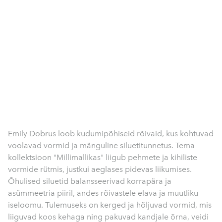
Emily Dobrus loob kudumipõhiseid rõivaid, kus kohtuvad
voolavad vormid ja mänguline siluetitunnetus. Tema
kollektsioon "Millimallikas" liigub pehmete ja kihiliste
vormide rütmis, justkui aeglases pidevas liikumises.
Õhulised siluetid balansseerivad korrapära ja
asümmeetria piiril, andes rõivastele elava ja muutliku
iseloomu. Tulemuseks on kerged ja hõljuvad vormid, mis
liiguvad koos kehaga ning pakuvad kandjale õrna, veidi