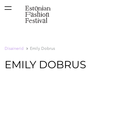
lisati ostukorvi.
Vaata ostukorvi
Disainerid
Emily Dobrus
EMILY DOBRUS