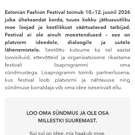
Estonian Fashion Festival toimub 10.–12. juunil 2026
juba üheksandat korda, tuues kokku jätkusuutliku
moe loojad ja kestlikkust väärtustavad tarbijad.
Festival ei ole ainult moeetendused – see on
platvorm ideedele, dialoogile ja uutele
lähenemistele.
Seetõttu kutsume ka sel aastal
loovisikuid, ettevõtteid ja organisatsioone rikastama
festivali lisaprogrammi oma
sündmustega. Lisaprogramm toimib partnerlusena,
kus festival loob platvormi ja nähtavuse ning
sündmuse korraldaja viib oma idee iseseisvalt ellu.
LOO OMA SÜNDMUS JA OLE OSA
MILLESTKI SUUREMAST.
Kui sul on idee, mis haakub moe,