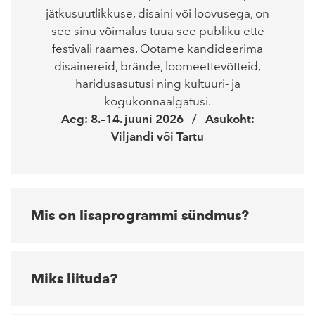
jätkusuutlikkuse, disaini või loovusega, on
see sinu võimalus tuua see publiku ette
festivali raames. Ootame kandideerima
disainereid, brände, loomeettevõtteid,
haridusasutusi ning kultuuri- ja
kogukonnaalgatusi.
Aeg: 8.–14. juuni 2026 / Asukoht:
Viljandi või Tartu
Mis on lisaprogrammi sündmus?
Miks liituda?