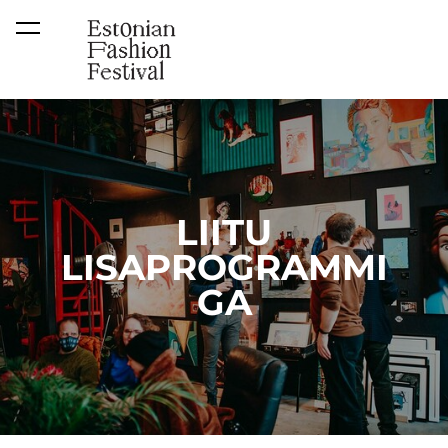
lisati ostukorvi.
Vaata ostukorvi
LIITU
LISAPROGRAMMI
GA