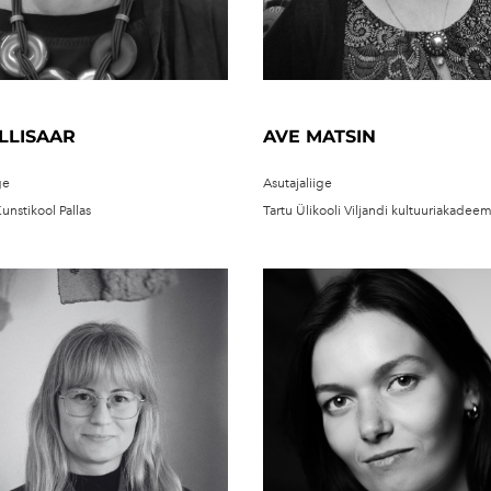
LLISAAR
AVE MATSIN
ge
Asutajaliige
nstikool Pallas
Tartu Ülikooli Viljandi kultuuriakadeem