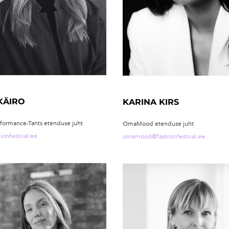
 KÄIRO
KARINA KIRS
ormance-Tants etenduse juht
OmaMood etenduse juht
onfestival.ee
omamood@fashionfestival.ee