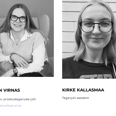
KIRKE KALLASMAA
N VIRNAS
Tegevjuhi assistent
s- ja toetustegevuste juht
shionfestival.ee