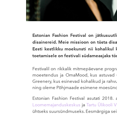
Estonian Fashion Festival on jätkusuut
disainereid. Meie missioon on tõsta dis
Eesti kestlikku moekunsti nii kohalikul
toetamisele on festivali südameasjaks tõs
Festivalil on rikkalik mitmepäevane pro
moeetendus ja OmaMood, kus astuvad üles
Greenery, kus esinevad kohalikud ja rahv
ning oleme Põhjmaade esimene moesündmus
Estonian Fashion Festival asutati 2018.
Loomemajanduskeskus
ja
Tartu Ülikooli 
ühtseks suursündmuseks. Eesmärgiga seista