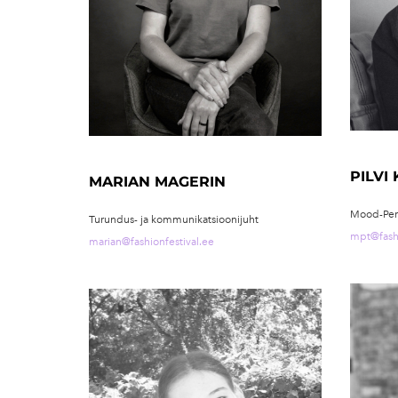
PILVI
MARIAN MAGERIN
Mood-Perf
Turundus- ja kommunikatsioonijuht
mpt@fashi
marian@fashionfestival.ee