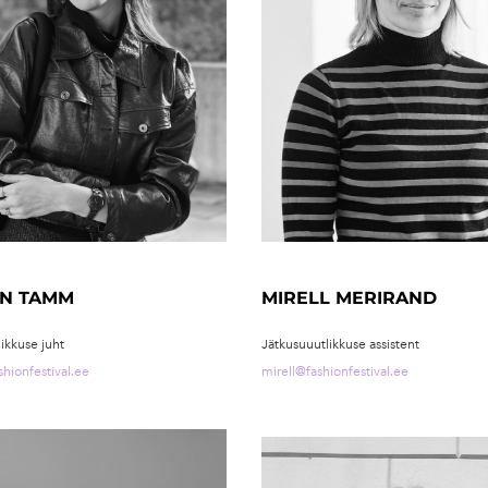
YN TAMM
MIRELL MERIRAND
ikkuse juht
Jätkusuuutlikkuse assistent
shionfestival.ee
mirell@fashionfestival.ee