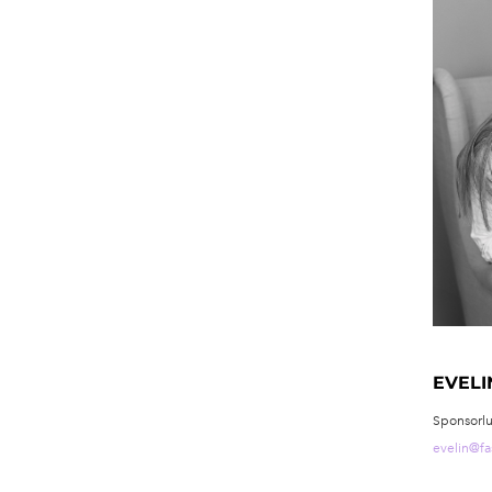
EVELI
Sponsorlu
evelin@fa