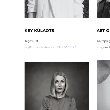
KEY KÜLAOTS
AET O
Tegevjuht
Asutajalii
key@fashionfestival.ee,
+372 5131773
Kõrgem Ku