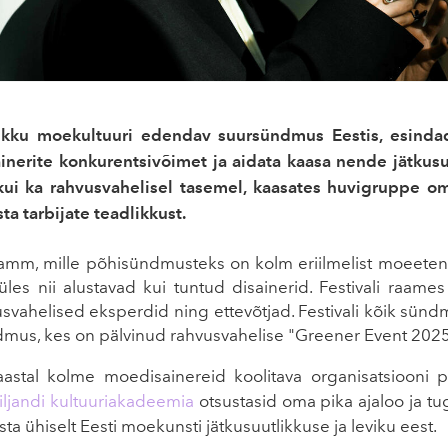
likku moekultuuri edendav suursündmus Eestis, esindade
ainerite konkurentsivõimet ja aidata kaasa nende jätkus
 kui ka rahvusvahelisel tasemel, kaasates huvigruppe oma
ta tarbijate teadlikkust.
gramm, mille põhisündmusteks on kolm eriilmelist moeete
 nii alustavad kui tuntud disainerid. Festivali raame
usvahelised eksperdid ning ettevõtjad. Festivali kõik sün
, kes on pälvinud rahvusvahelise "Greener Event 2025" 
 aastal kolme moedisainereid koolitava organisatsiooni p
Viljandi kultuuriakadeemia
otsustasid oma pika ajaloo ja 
 ühiselt Eesti moekunsti jätkusuutlikkuse ja leviku eest.