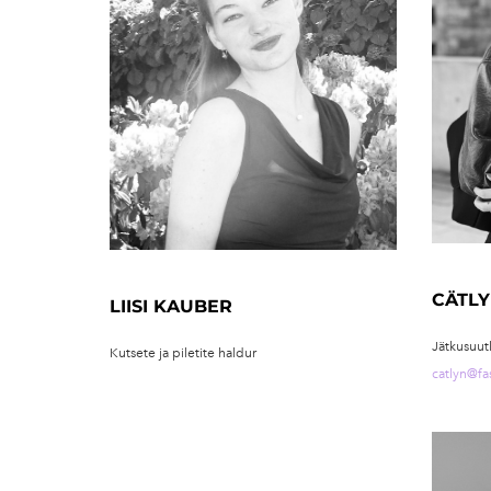
CÄTL
LIISI KAUBER
Jätkusuutl
Kutsete ja piletite haldur
catlyn@fa