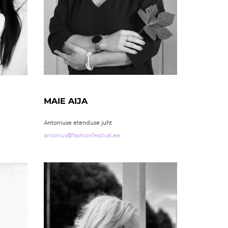
MAIE AIJA
Antoniuse etenduse juht
antonius@fashionfestival.ee