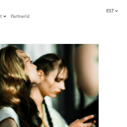
EST
t
Partnerid
lisati ostukorvi.
Vaata ostukorvi
EST
6
Uudised
ENG
Meediakajastused
Podcast
iitu uudiskirjaga