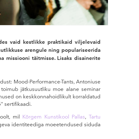
s vaid kestlikke praktikaid viljelevaid
uutlikkuse arengule ning populariseerida
 missiooni täitmisse. Lisaks disainerite
ndust: Mood-Performance-Tants, Antoniuse
s toimub jätkusuutliku moe alane seminar
dmused on keskkonnahoidlikult korraldatud
sertifikaadi.
oolt, mil
Kõrgem Kunstikool Pallas
,
Tartu
tugeva identiteediga moeetendused siduda