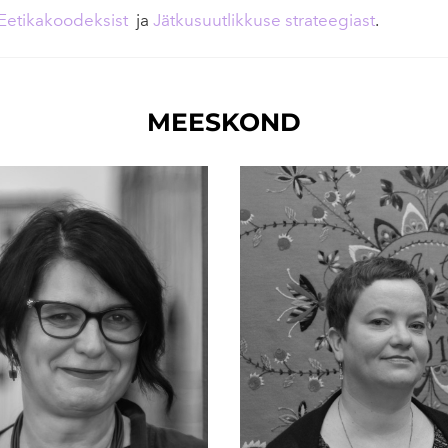
Eetikakoodeksist
ja
Jätkusuutlikkuse strateegiast
.
MEESKOND