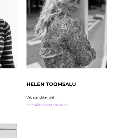
HELEN TOOMSALU
Vabatahtlike juht
helen@fashionfestival.ee