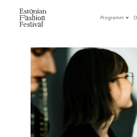
Programm
D
OmaMood
Mood-Perfo
Tants
Antoniuse
Moeetendus
Greenery
vestlusprog