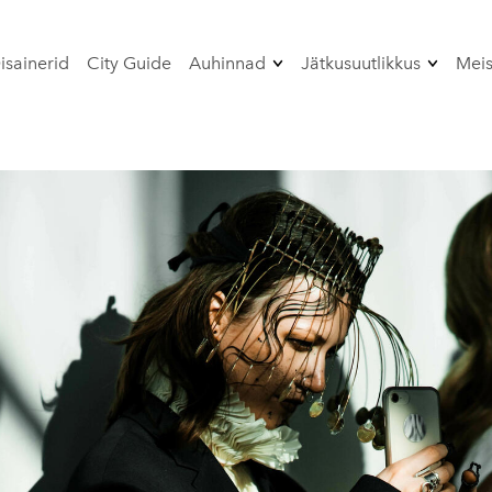
isainerid
City Guide
Auhinnad
Jätkusuutlikkus
Meis
Peaauhind
Strateegia 2024-202
rmance-
Disainerite
Žürii 2026
jätkusuutlikkus
AGF sertifikaat
L
ramm