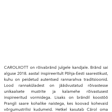
CAROLXOTT on rõivabränd julgele kandjale. Bränd sai
alguse 2018. aastal inspireeritult Põhja-Eesti saarestikust,
kuhu on peidetud autentsed rannarahva traditsioonid.
Lood rannaküladest on jäädvustatud rõivastesse
unikaalsete mustrite ja kalamehe rõivastusest
inspireeritud vormidega. Lisaks on brändil koostöö
Prangli saare kohalike naistega, kes koovad kohevaid
võrgumustrilisi kudumeid. Hetkel kasutab Cärol oma