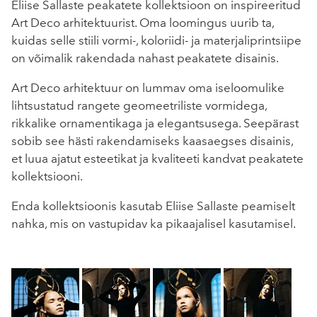
Eliise Sallaste peakatete kollektsioon on inspireeritud
Art Deco arhitektuurist. Oma loomingus uurib ta,
kuidas selle stiili vormi-, koloriidi- ja materjaliprintsiipe
on võimalik rakendada nahast peakatete disainis.
Art Deco arhitektuur on lummav oma iseloomulike
lihtsustatud rangete geomeetriliste vormidega,
rikkalike ornamentikaga ja elegantsusega. Seepärast
sobib see hästi rakendamiseks kaasaegses disainis,
et luua ajatut esteetikat ja kvaliteeti kandvat peakatete
kollektsiooni.
Enda kollektsioonis kasutab Eliise Sallaste peamiselt
nahka, mis on vastupidav ka pikaajalisel kasutamisel.