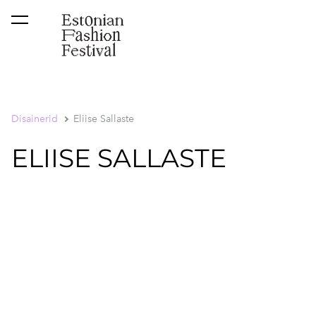
lisati ostukorvi.
Vaata ostukorvi
Disainerid
Eliise Sallaste
ELIISE SALLASTE